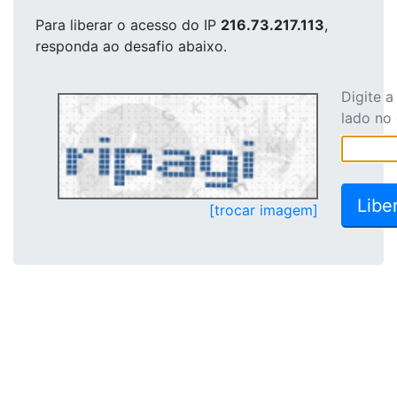
Para liberar o acesso
do IP
216.73.217.113
,
responda ao desafio abaixo.
Digite 
lado no
[trocar imagem]